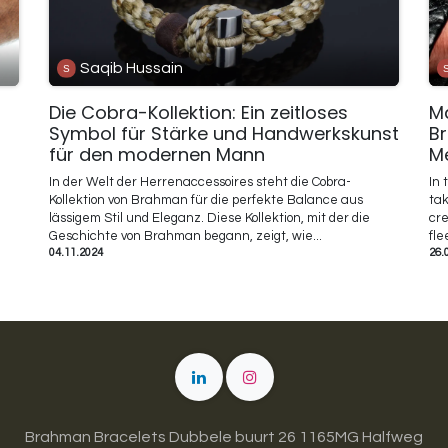
Saqib Hussain
Die Cobra-Kollektion: Ein zeitloses
Ma
Symbol für Stärke und Handwerkskunst
Br
für den modernen Mann
M
In der Welt der Herrenaccessoires steht die Cobra-
In 
Kollektion von Brahman für die perfekte Balance aus
tak
lässigem Stil und Eleganz. Diese Kollektion, mit der die
cre
Geschichte von Brahman begann, zeigt, wie...
fle
04.11.2024
26.
Brahman Bracelets Dubbele buurt 26 1165MG Halfweg