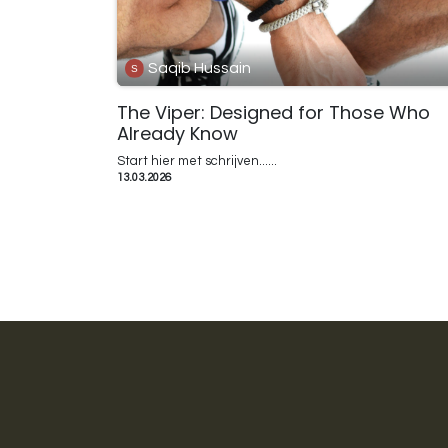
Saqib Hussain
The Viper: Designed for Those Who
Already Know
Start hier met schrijven......
13.03.2026