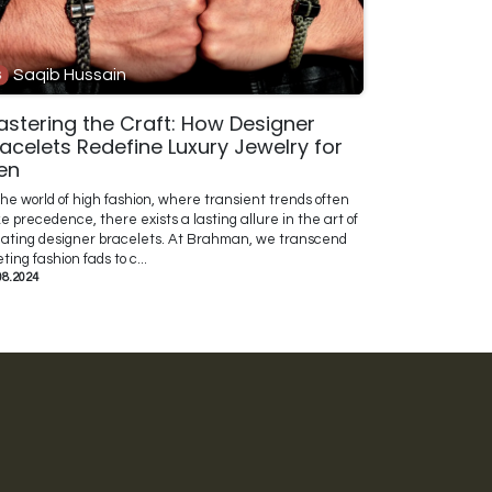
Saqib Hussain
stering the Craft: How Designer
acelets Redefine Luxury Jewelry for
en
the world of high fashion, where transient trends often
e precedence, there exists a lasting allure in the art of
ating designer bracelets. At Brahman, we transcend
eting fashion fads to c...
08.2024