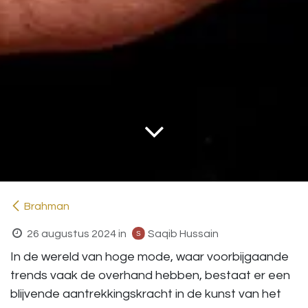
Brahman
26 augustus 2024
in
Saqib Hussain
In de wereld van hoge mode, waar voorbijgaande
trends vaak de overhand hebben, bestaat er een
blijvende aantrekkingskracht in de kunst van het