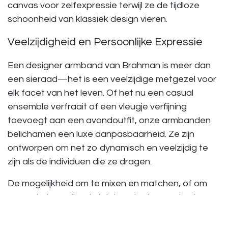
canvas voor zelfexpressie terwijl ze de tijdloze
schoonheid van klassiek design vieren.
Veelzijdigheid en Persoonlijke Expressie
Een
designer armband
van Brahman is meer dan
een sieraad—het is een veelzijdige metgezel voor
elk facet van het leven. Of het nu een casual
ensemble verfraait of een vleugje verfijning
toevoegt aan een avondoutfit, onze armbanden
belichamen een luxe aanpasbaarheid. Ze zijn
ontworpen om net zo dynamisch en veelzijdig te
zijn als de individuen die ze dragen.
De mogelijkheid om te mixen en matchen, of om
een enkel opvallend stuk te selecteren, staat
garant voor een persoonlijke expressie van stijl die
zowel uniek als diepgaand is. Onze armbanden