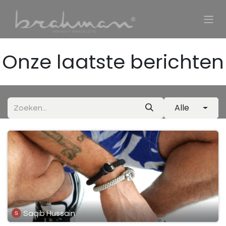
Overslaan naar inhoud
Onze laatste berichten
Alle
Saqib Hussain