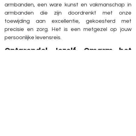
armbanden, een ware kunst en vakmanschap in
armbanden die zijn doordrenkt met onze
toewijding aan excellentie, gekoesterd met
precisie en zorg. Het is een metgezel op jouw
persoonlijke levensreis.
Ontgrendel Jezelf, Omarm het
Nieuwe
De handgemaakte armbanden van Brahman
Bracelets nodigen je uit om jezelf te ontgrendelen,
dieper te graven en de reis van zelfontdekking te
omarmen. Of je nu een nieuw hoofdstuk in je leven
begint of gewoon een gewone dag omarmt, laat
onze duurzame armbanden een krachtig
accessoire zijn dat spreekt tot jouw
zelfvertrouwen, zodat je bewuste beslissingen
kunt nemen.